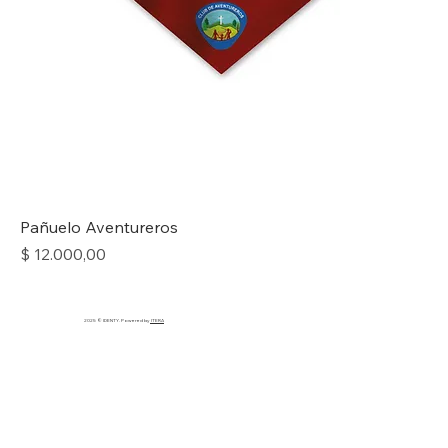
Pañuelo Aventureros
Precio
$ 12.000,00
2025 © IDENTY. Powered by
ITERA