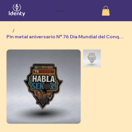
Buscar
/
Pin metal aniversario N° 76 Dia Mundial del Conquistador