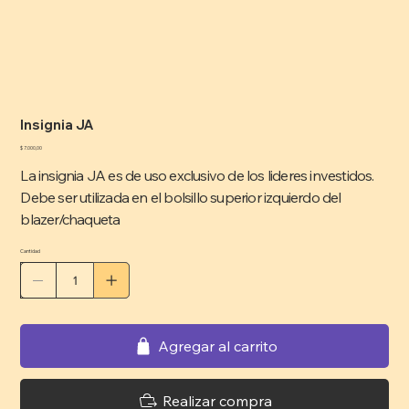
Insignia JA
Precio
$ 7.000,00
La insignia JA es de uso exclusivo de los lideres investidos.
Debe ser utilizada en el bolsillo superior izquierdo del
blazer/chaqueta
Cantidad
Agregar al carrito
Realizar compra